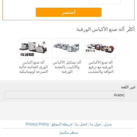
استمر
آلة صنع الأكياس الورقية
أكثر
نع أكياس
آلة صنع الأكياس
آلة تشكيل الأكياس
آلة صنع أكياس
آلة صنع
مع نافذة
الورقية مع ترقيع
والأنابيب بالتغذية
الورق الغذائية عالية
الورق ذا
دلية
النوافذ والتشذيب
الورقية
السرعة أوتوماتيكية
المسطح م
بالكامل
4 ألوان على الخط
غير اللغة
Arabic
منزل
|
حول بنا
|
اتصل بنا
|
خريطة الموقع
|
Privacy Policy
منظر مكتبيّ