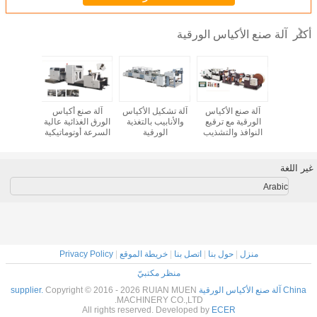
آلة صنع الأكياس الورقية
أكثر
نع أكياس
آلة صنع الأكياس
آلة تشكيل الأكياس
آلة صنع أكياس
آلة صنع
مع نافذة
الورقية مع ترقيع
والأنابيب بالتغذية
الورق الغذائية عالية
الورق ذا
دلية
النوافذ والتشذيب
الورقية
السرعة أوتوماتيكية
المسطح م
بالكامل
4 ألوان على الخط
غير اللغة
Arabic
منزل
|
حول بنا
|
اتصل بنا
|
خريطة الموقع
|
Privacy Policy
منظر مكتبيّ
China آلة صنع الأكياس الورقية supplier.
Copyright © 2016 - 2026 RUIAN MUEN
MACHINERY CO.,LTD.
All rights reserved. Developed by
ECER