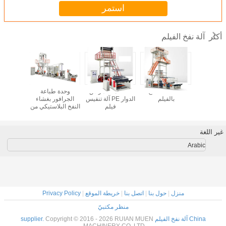
استمر
آلة نفخ الفيلم
أكثر
 آلة نفخ
آلة SJ-B للنفخ
SJ-H مصعد رأس
وحدة طباعة
آلة بثق
ات المسمار
بالفيلم
الدوار PE آلة تنفيس
الجرافور بغشاء
البولي 
الواحد SJ-60(70)
فيلم
النفخ البلاستيكي من
لب المزدوج
سلسلة SJ-P
غير اللغة
Arabic
منزل
|
حول بنا
|
اتصل بنا
|
خريطة الموقع
|
Privacy Policy
منظر مكتبيّ
China آلة نفخ الفيلم supplier.
Copyright © 2016 - 2026 RUIAN MUEN
MACHINERY CO.,LTD.