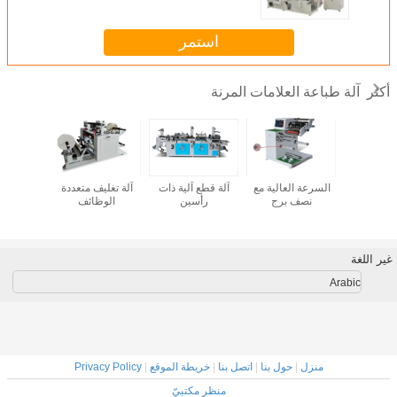
استمر
آلة طباعة العلامات المرنة
أكثر
العلامات
السرعة العالية مع
آلة قطع آلية ذات
آلة تغليف متعددة
أجهزة
نصف برج
رأسين
الوظائف
الملصقا
القطع ا
غير اللغة
Arabic
منزل
|
حول بنا
|
اتصل بنا
|
خريطة الموقع
|
Privacy Policy
منظر مكتبيّ